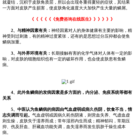
就凝结，沉积于皮肤角质层，所以会出现冬重得夏轻的症状，其结果
一方面对皮肤产生损害，使皮肤角化速度大大加快产生大量的鳞屑。
《《《《《《免费咨询在线医生》》》》》》
2、与精神因素有关：
神经因素对人的身体健康有主要的影响，精
神受到过刺激，有的精神过度紧张，还有的是思想过分压抑都会使鱼
鳞病加重。
3、与外界环境有关：
长期接触有害的化学气体对人体有一定的影
响，对皮肤的细胞组织也有一定的破坏作用，也会使皮肤患有鱼鳞
病。
4、此外鱼鳞病的发病因素是多方面的，内分泌、免疫系统等都有
关系
5、中医认为鱼鳞病的病因由气血虚弱或病久伤阴，饮食不当，情
志失调而引起。
气血虚弱或因病久耗伤阴液，则营血失养、气虚血虚
则生燥，皮肤失于濡养而成；常年湿邪内生而成；精神郁闷，常期压
抑、伤及肝血、肝藏血功能失调，血失濡养而发生肌肤干燥生成本
病。