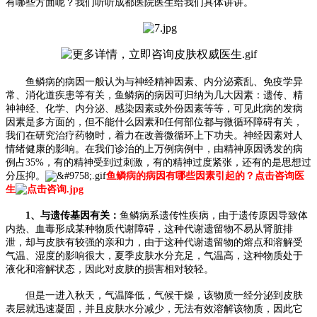
有哪些方面呢？我们听听成都医院医生给我们具体讲讲。
鱼鳞病的病因一般认为与神经精神因素、内分泌紊乱、免疫学异
常、消化道疾患等有关，鱼鳞病的病因可归纳为几大因素：遗传、精
神神经、化学、内分泌、感染因素或外份因素等等，可见此病的发病
因素是多方面的，但不能什么因素和任何部位都与微循环障碍有关，
我们在研究治疗药物时，着力在改善微循环上下功夫。神经因素对人
情绪健康的影响。在我们诊治的上万例病例中，由精神原因诱发的病
例占35%，有的精神受到过刺激，有的精神过度紧张，还有的是思想过
分压抑。
鱼鳞病的病因有哪些因素引起的？点击咨询医
生
1、与遗传基因有关：
鱼鳞病系遗传性疾病，由于遗传原因导致体
内热、血毒形成某种物质代谢障碍，这种代谢遗留物不易从肾脏排
泄，却与皮肤有较强的亲和力，由于这种代谢遗留物的熔点和溶解受
气温、湿度的影响很大，夏季皮肤水分充足，气温高，这种物质处于
液化和溶解状态，因此对皮肤的损害相对较轻。
但是一进入秋天，气温降低，气候干燥，该物质一经分泌到皮肤
表层就迅速凝固，并且皮肤水分减少，无法有效溶解该物质，因此它