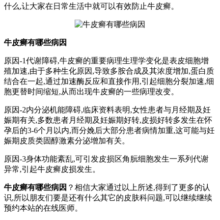
什么,让大家在日常生活中就可以有效防止牛皮癣。
牛皮癣有哪些病因
原因-1代谢障碍,牛皮癣的重要病理生理学变化是表皮细胞增
殖加速,由于多种生化原因,导致多胺合成及其浓度增加,蛋白质
结合在一起,通过加速酶反应和直接作用,引起细胞分裂加速,细
胞更替时间缩短,从而出现牛皮癣的一些病理改变。
原因-2内分泌机能障碍,临床资料表明,女性患者与月经期及妊
娠期有关,多数患者月经期及妊娠期好转,皮损好转多发生在怀
孕后的3-6个月以内,而分娩后大部分患者病情加重,这可能与妊
娠期皮质类固醇激素分泌增加有关。
原因-3身体功能紊乱,可引发皮损区角朊细胞发生一系列代谢
异常,引起牛皮癣皮损发生。
牛皮癣有哪些病因
？相信大家通过以上所述,得到了更多的认
识,所以朋友们要是还有什么其它的皮肤科问题,可以继续继续
预约本站的在线医师。