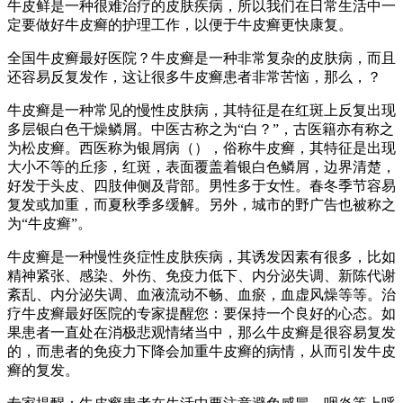
牛皮鲜是一种很难治疗的皮肤疾病，所以我们在日常生活中一
定要做好牛皮癣的护理工作，以便于牛皮癣更快康复。
全国牛皮癣最好医院？牛皮癣是一种非常复杂的皮肤病，而且
还容易反复发作，这让很多牛皮癣患者非常苦恼，那么，？
牛皮癣是一种常见的慢性皮肤病，其特征是在红斑上反复出现
多层银白色干燥鳞屑。中医古称之为“白？”，古医籍亦有称之
为松皮癣。西医称为银屑病（），俗称牛皮癣，其特征是出现
大小不等的丘疹，红斑，表面覆盖着银白色鳞屑，边界清楚，
好发于头皮、四肢伸侧及背部。男性多于女性。春冬季节容易
复发或加重，而夏秋季多缓解。另外，城市的野广告也被称之
为“牛皮癣”。
牛皮癣是一种慢性炎症性皮肤疾病，其诱发因素有很多，比如
精神紧张、感染、外伤、免疫力低下、内分泌失调、新陈代谢
紊乱、内分泌失调、血液流动不畅、血瘀，血虚风燥等等。治
疗牛皮癣最好医院的专家提醒您：要保持一个良好的心态。如
果患者一直处在消极悲观情绪当中，那么牛皮癣是很容易复发
的，而患者的免疫力下降会加重牛皮癣的病情，从而引发牛皮
癣的复发。