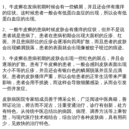
1、牛皮癣在发病初期时候会有一些鳞屑，并且还会伴有瘙痒
的症状。这时候患者一般会有低蛋白血症的出现，所以会有低
蛋白血症的出现。
2、一般牛皮癣的患病时候皮肤会有瘙痒的症状，但并不是说
患者就是患病了。患者在患病初期会出现大面积的丘疹、红
斑。并且患病部位的丘疹会逐渐向四周扩散，而且患者的皮肤
会出现鳞屑脱落，患者的表面就会出现像被蚊子咬过的痕迹。
3、牛皮癣在患病初期的皮肤会出现一些红色的斑点，并且会
逐渐的扩散。患有了牛皮癣的患者，一般会感到皮肤表面出现
大小不等的丘疹，并且还会有银白色的鳞屑脱落并且呈点滴
状。患者的皮肤瘙痒严重，所以会给患者的正常生活带来严重
影响，患者会用手抓挠，而这样会导致细菌感染，从而会引发
一些并发症。
皮肤病医院专家组成员善于博采众长，广泛阅读中医典籍，善
辩证论治，师古而不泥古，注重变通治疗，诊疗有创新，处方
有特色。从传统中医总结出的病因、病理、调养方法等上乘智
慧，与现代医疗技术相结合，综合治疗各种皮肤病，具有用药
少，见效快的治疗特色。