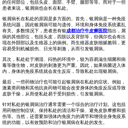
的任何部位，包括头皮、面部、手臂、腿部等等。而对于一些
患者来说，银屑病也会长在私处。
银屑病长在私处的原因是多方面的。首先，银屑病是一种免疫
系统问题，因此银屑病可能与遗传、环境和身体免疫系统紊乱
有关。多数情况下，患者患有银
成都治疗牛皮癣医院
指出，屑
病的其他部位，包括头皮，四肢以及背部等，但偶尔也会有出
现在外阴部以及生殖器上的病例。而生殖器皮肤细腻脆弱，更
容易受到机械损伤、日光等刺激，从而引发银屑病。
其次，私处处于潮湿、闷热的环境中，较为容易滋生细菌和病
毒等微生物，对皮肤的刺激更为严重。因此，如果病菌进入体
内，身体的免疫系统就会发生反应，导致私处出现银屑病。
最后，一些药物治疗也可能引起银屑病在私处的症状。例如，
激素类药物和其他抗炎药物可能会改变身体的免疫反应或导致
皮肤干燥，从而使私处易于受到损伤，引发银屑病。
针对私处的银屑病治疗通常需要一个综合的治疗计划。这包括
用药物控制症状、保持私处的清洁和干燥、避免皮肤摩擦和损
伤等。当然，还需要加强体内免疫力的调节和增强全身免疫系
统的功能，以有效预防和治疗银屑病在私处的发生。