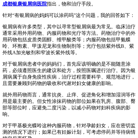
成都银康银屑病医院
指出，物和治疗手段。
针对“有银屑病的妈妈可以涂药吗”这个问题，我的回答如下：
银屑病有许多类型，其中以寻常型银屑病最为常见。临床治疗
通常采用外用药物、内服药物和光疗等方法。药物治疗中的外
用药物包括皮质类固醇、维甲酸类等；内服药物包括甲氨蝶
呤、环孢素、甲泼尼龙和生物制剂等；光疗包括紫外线B、紫
外线A加光敏剂和窄波长紫外线等。
对于银屑病患者中的妈妈们，首先应该明确的是不能随意涂
药，必须遵照医生的建议和处方，按照医嘱进行治疗。因为银
屑病属于自身免疫性疾病，治疗过程需要科学、规范地进行，
且需要兼顾到药物的吸收和代谢对妇女健康的影响。
就外用药物而言，通常抗炎、止痒、促进角化和增加湿润等作
用是最主要的。但女性涂抹药物的部位如果在乳房、腹部、臀
部等部位时，应避免二度污染，以减小药物对妇科疾病的影
响。
对于甲基极光蝶呤这种内服药物，针对孕龄妇女，应在密切监
测的情况下进行；如果已有妊娠计划，可考虑停药并等待病情