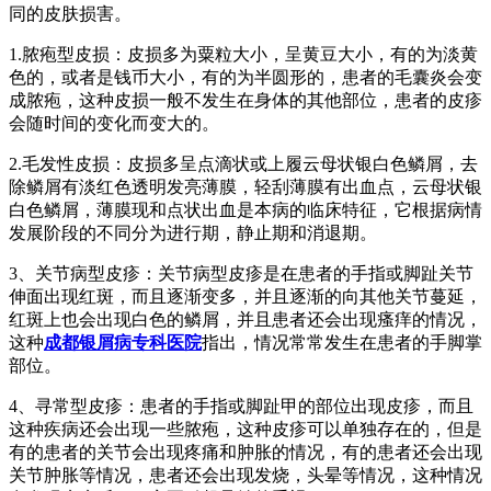
同的皮肤损害。
1.脓疱型皮损：皮损多为粟粒大小，呈黄豆大小，有的为淡黄
色的，或者是钱币大小，有的为半圆形的，患者的毛囊炎会变
成脓疱，这种皮损一般不发生在身体的其他部位，患者的皮疹
会随时间的变化而变大的。
2.毛发性皮损：皮损多呈点滴状或上履云母状银白色鳞屑，去
除鳞屑有淡红色透明发亮薄膜，轻刮薄膜有出血点，云母状银
白色鳞屑，薄膜现和点状出血是本病的临床特征，它根据病情
发展阶段的不同分为进行期，静止期和消退期。
3、关节病型皮疹：关节病型皮疹是在患者的手指或脚趾关节
伸面出现红斑，而且逐渐变多，并且逐渐的向其他关节蔓延，
红斑上也会出现白色的鳞屑，并且患者还会出现瘙痒的情况，
这种
成都银屑病专科医院
指出，情况常常发生在患者的手脚掌
部位。
4、寻常型皮疹：患者的手指或脚趾甲的部位出现皮疹，而且
这种疾病还会出现一些脓疱，这种皮疹可以单独存在的，但是
有的患者的关节会出现疼痛和肿胀的情况，有的患者还会出现
关节肿胀等情况，患者还会出现发烧，头晕等情况，这种情况