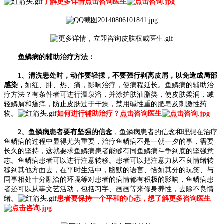
了解更多详情点击咨询医生
鱼鳞病的辅助治疗方法：
1、清洗患处时，动作要轻揉，不要强行剥离皮屑，以免造成局部
感染，
如红、肿、热、痛，影响治疗，使病程延长。鱼鳞病的辅助治
疗方法？有条件者可进行温泉浴，并涂护肤油脂类，使皮肤柔润，减
轻鳞屑和瘙痒，防止皮肤过于干燥，禁用碱性重的肥皂及刺激性药
物。
如何进行辅助治疗？点击咨询医生
2、鱼鳞病患者要有坚强的信念
，鱼鳞病患者的信念和理想在治疗
鱼鳞病的过程中显得尤为重要，治疗鱼鳞病不是一朝一夕的事，需要
长久的坚持，这就要求鱼鳞病患者能够有同鱼鳞病斗争到底的坚强意
志。鱼鳞病患者可以进行注意转移。患者可以把注意力从不良情绪转
移到其他方面去，在平时生活中，幽默的语言、恰如其分的玩笑、与
同事相处十分融洽的环境等对患者的病情都有积极的影响，鱼鳞病患
者还可以从事文艺活动，包括习字、画画等来修身养性，去除不良情
绪。
患者要保持一个平和的心态，想了解更多咨询医生