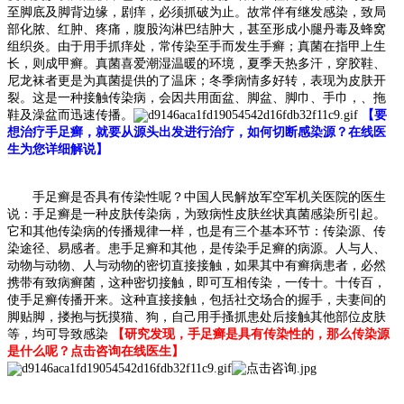
至脚底及脚背边缘，剧痒，必须抓破为止。故常伴有继发感染，致局
部化脓、红肿、疼痛，腹股沟淋巴结肿大，甚至形成小腿丹毒及蜂窝
组织炎。由于用手抓痒处，常传染至手而发生手癣；真菌在指甲上生
长，则成甲癣。真菌喜爱潮湿温暖的环境，夏季天热多汗，穿胶鞋、
尼龙袜者更是为真菌提供的了温床；冬季病情多好转，表现为皮肤开
裂。这是一种接触传染病，会因共用面盆、脚盆、脚巾、手巾，、拖
鞋及澡盆而迅速传播。
【要
想治疗手足癣，就要从源头出发进行治疗，如何切断感染源？在线医
生为您详细解说】
手足癣是否具有传染性呢？中国人民解放军空军机关医院的医生
说：手足癣是一种皮肤传染病，为致病性皮肤丝状真菌感染所引起。
它和其他传染病的传播规律一样，也是有三个基本环节：传染源、传
染途径、易感者。患手足癣和其他，是传染手足癣的病源。人与人、
动物与动物、人与动物的密切直接接触，如果其中有癣病患者，必然
携带有致病癣菌，这种密切接触，即可互相传染，一传十。十传百，
使手足癣传播开来。这种直接接触，包括社交场合的握手，夫妻间的
脚贴脚，搂抱与抚摸猫、狗，自己用手搔抓患处后接触其他部位皮肤
等，均可导致感染
【研究发现，手足癣是具有传染性的，那么传染源
是什么呢？点击咨询在线医生】