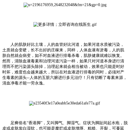
人的肌肤好比土壤，人的血管好比河道，如果河道水质被污染，
土质就会变硬，长不出好的庄稼来，同样，人体血液有淤毒，人的肌
肤自然就会病变，如不对血液进行排毒杀毒，肌肤健康就难以恢复。
然而，清除血液毒素和治理河道污染一样，如果只对河道本身进行清
理而不把污染源头除掉，治理起来就会相当被动，效果也只能是时好
时坏，难度也会越来越大，所以在对血液进行排毒的同时，必须对产
生毒素的源头--人体的五脏六腑进行多元治疗！只有切断了毒素来源，
清血净毒才能一劳永逸。
足癣俗名“香港脚”，又叫脚气、脚湿气。症状为脚趾间起水疱，脱
皮或皮肤发白湿软，也可能是糜烂或皮肤增厚、粗糙、开裂，可蔓延