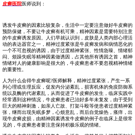
皮癣医院
医师说到：
诱发牛皮癣的因素比较复杂，生活中一定要注意做好牛皮癣的
预防保健，不要让牛皮癣有机可乘，精神因素是需要特别注意
的牛皮癣诱发原因。人们早就认识到，皮肤是人类内部心理活
动的表达器官之一，精神过度紧张是牛皮癣发病和病情恶化的
一个不可忽视的诱因，由于过度精神紧张、性情急噪、情绪郁
闷、烦躁失眠等精神因素做诱因，占其他所有诱因之首，精神
情绪对人的健康影响是很大的，牛皮癣患者不要忽视精神情绪
的重要性。
人为什么会得牛皮癣呢?医师解释，精神过度紧张，产生一系
列心理或生理反应，促发内分泌紊乱，损害机体的免疫防御系
统以及酶的代谢紊乱，从而促进了牛皮癣的发生，临床实践中
经常遇到这种情况，牛皮癣患者已治好多年未复发，由于受到
巨大的精神刺激，如亲人亡故、打架斗殴等使患者过度精神紧
张，继而出现失眠多梦，心烦意乱，而后自觉燥热，瘙痒，出
现牛皮癣皮损，由精神因素诱发牛皮癣的例子在临床上是很常
见的，牛皮癣患者要注意保持积极乐观的情绪。