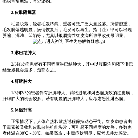
黏膜常常糜烂，有分泌物。
2.皮肤附属器
毛发脱落，轻者毛发稀疏，重者可致广泛大量脱落。病情越重，
毛发脱落越明显，病情恢复后，毛发可以再生。指（趾）甲可以出现
萎缩、浑浊、凹陷等，尤其以银屑病性红皮病所致甲改变最明显。
3.淋巴结肿大
2/3红皮病患者有不同程度淋巴结肿大，其中以腹股沟和腋下淋巴
结受累机会最多，颈部次之。
4.肝脾肿大
1/3到2/3的患者伴有肝脾肿大。药物过敏和淋巴瘤所致的红皮病，
肝脾肿大的机会较多。若有明显的肝脾肿大，应考虑恶性淋巴瘤。
5.体温升高
正常情况下，人体产热和散热过程保持动态平衡。红皮病患者由
于毒素被吸收和皮肤散热机能失常，可引起不同程度的发热，多数患
者体温在38℃～39℃。如果高热，中毒症状明显，应考虑并发感染。