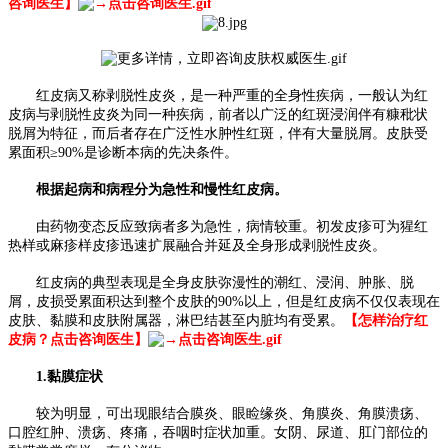
咨询医生】
红皮病又称剥脱性皮炎，是一种严重的全身性疾病，一般认为红
皮病与剥脱性皮炎为同一种疾病，前者以广泛的红斑浸润伴有糠秕状
脱屑为特征，而后者存在广泛性水肿性红斑，伴有大量脱屑。皮肤受
累面积≥90%是诊断本病的先决条件。
根据起病和病程分为急性和慢性红皮病。
由药物变态反应致病者多为急性，病情较重。初发皮疹可为猩红
热样或麻疹样皮疹迅速扩展融合并延及全身形成剥脱性皮炎。
红皮病的典型表现是全身皮肤弥漫性的潮红、浸润、肿胀、脱
屑，皮损受累面积达到整个皮肤的90%以上，但是红皮病不仅仅表现在
皮肤、黏膜和皮肤附属器，淋巴结甚至内脏均有受累。
【怎样治疗红
皮病？点击咨询医生】
1.黏膜症状
较为明显，可出现眼结合膜炎、眼睑缘炎、角膜炎、角膜溃疡、
口腔红肿、溃疡、疼痛，吞咽时症状加重。女阴、尿道、肛门部位的