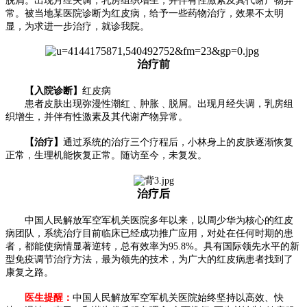
脱屑。出现月经失调，乳房组织增生，并伴有性激素及其代谢产物异
常。被当地某医院诊断为红皮病，给予一些药物治疗，效果不太明
显，为求进一步治疗，就诊我院。
治疗前
【入院诊断】
红皮病
患者皮肤出现弥漫性潮红﹑肿胀﹑脱屑。出现月经失调，乳房组
织增生，并伴有性激素及其代谢产物异常。
【治疗】
通过系统的治疗三个疗程后，小林身上的皮肤逐渐恢复
正常，生理机能恢复正常。随访至今，未复发。
治疗后
中国人民解放军空军机关医院多年以来，以周少华为核心的红皮
病团队，系统治疗目前临床已经成功推广应用，对处在任何时期的患
者，都能使病情显著逆转，总有效率为95.8%。具有国际领先水平的新
型免疫调节治疗方法，最为领先的技术，为广大的红皮病患者找到了
康复之路。
医生提醒：
中国人民解放军空军机关医院始终坚持以高效、快